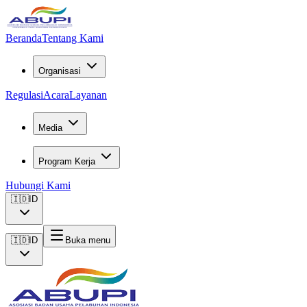
Beranda
Tentang Kami
Organisasi
Regulasi
Acara
Layanan
Media
Program Kerja
Hubungi Kami
🇮🇩
ID
🇮🇩
ID
Buka menu