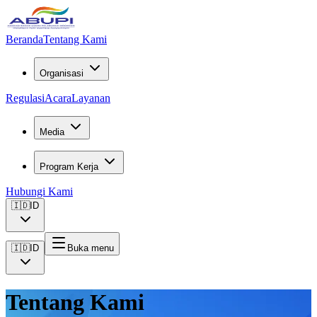
Beranda
Tentang Kami
Organisasi
Regulasi
Acara
Layanan
Media
Program Kerja
Hubungi Kami
🇮🇩
ID
🇮🇩
ID
Buka menu
Tentang Kami