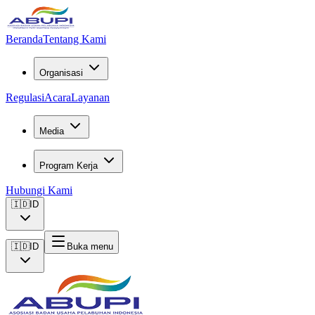
Beranda
Tentang Kami
Organisasi
Regulasi
Acara
Layanan
Media
Program Kerja
Hubungi Kami
🇮🇩
ID
🇮🇩
ID
Buka menu