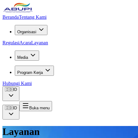
Beranda
Tentang Kami
Organisasi
Regulasi
Acara
Layanan
Media
Program Kerja
Hubungi Kami
🇮🇩
ID
🇮🇩
ID
Buka menu
Layanan