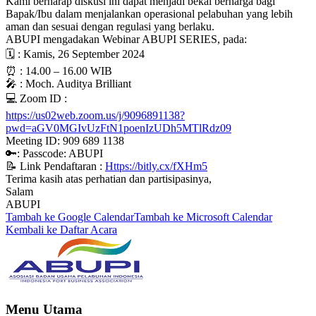
Kami berharap diskusi ini dapat menjadi bekal berharga bagi
Bapak/Ibu dalam menjalankan operasional pelabuhan yang lebih
aman dan sesuai dengan regulasi yang berlaku.
ABUPI mengadakan Webinar ABUPI SERIES, pada:
🗓 : Kamis, 26 September 2024
⏰ : 14.00 – 16.00 WIB
🎤 : Moch. Auditya Brilliant
💻 Zoom ID :
https://us02web.zoom.us/j/9096891138?
pwd=aGV0MGIvUzFtN1poenIzUDh5MTlRdz09
Meeting ID: 909 689 1138
🔑: Passcode: ABUPI
📝 Link Pendaftaran :
Https://bitly.cx/fXHm5
Terima kasih atas perhatian dan partisipasinya,
Salam
ABUPI
Tambah ke Google Calendar
Tambah ke Microsoft Calendar
Kembali ke Daftar Acara
Menu Utama