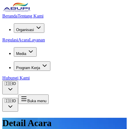
Beranda
Tentang Kami
Organisasi
Regulasi
Acara
Layanan
Media
Program Kerja
Hubungi Kami
🇮🇩
ID
🇮🇩
ID
Buka menu
Detail Acara