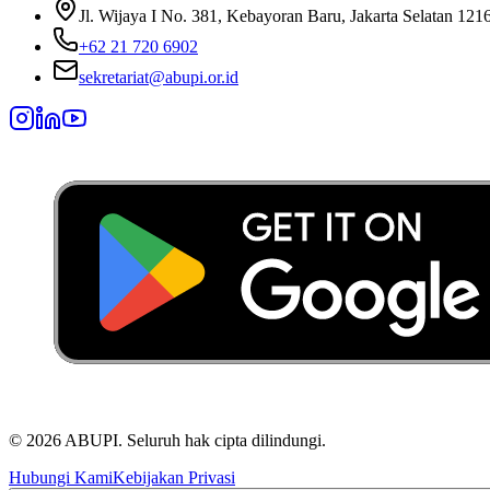
Jl. Wijaya I No. 381, Kebayoran Baru, Jakarta Selatan 121
+62 21 720 6902
sekretariat@abupi.or.id
©
2026
ABUPI.
Seluruh hak cipta dilindungi.
Hubungi Kami
Kebijakan Privasi