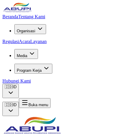
Beranda
Tentang Kami
Organisasi
Regulasi
Acara
Layanan
Media
Program Kerja
Hubungi Kami
🇮🇩
ID
🇮🇩
ID
Buka menu