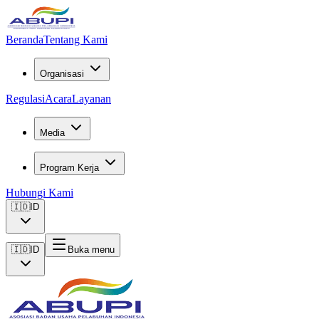
Beranda
Tentang Kami
Organisasi
Regulasi
Acara
Layanan
Media
Program Kerja
Hubungi Kami
🇮🇩
ID
🇮🇩
ID
Buka menu