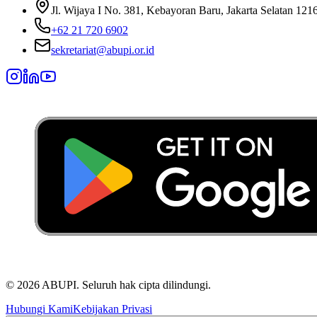
Jl. Wijaya I No. 381, Kebayoran Baru, Jakarta Selatan 121
+62 21 720 6902
sekretariat@abupi.or.id
©
2026
ABUPI.
Seluruh hak cipta dilindungi.
Hubungi Kami
Kebijakan Privasi